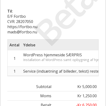
Betal
Til:
E/F Fortbo
CVR: 28207050
https://fortbo.nu
mads@fortbo.nu
Antal
Ydelse
WordPress hjemmeside SÆRPRIS
1
Installation af WordPress samt opbygning af hjemme
1
Service (indsætning af billeder, tekst) resten a
Subtotal
Kr 5,000.00
Moms
Kr 1,250.00
Betalt
-Kr 6,250.00