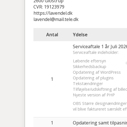
2600 Glostrup
CVR: 19123979
https://lavendel.dk
lavendel@mail.tele.dk
Antal
Ydelse
Serviceaftale 1 år Juli 20
Serviceaftale indeholder:
Løbende eftersyn
Sikkerhedsbackup
Opdatering af WordPress
Opdatering af plugins
1
Tekstændringer
Tilføjelse/udskiftning af bille
Nyeste version af PHP
OBS Større designændringer a
vil blive faktureret særskilt ef
1
Opdatering samt tilpasni