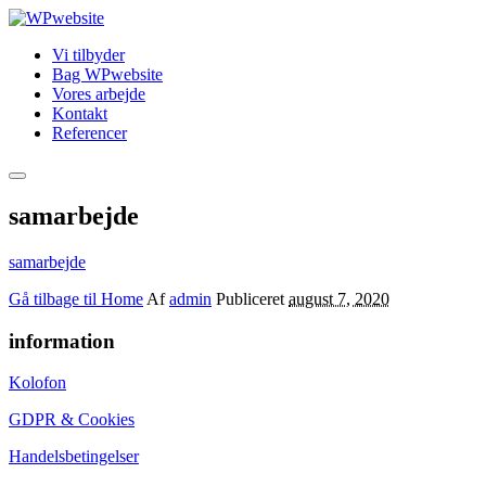
Vi tilbyder
Bag WPwebsite
Vores arbejde
Kontakt
Referencer
Hovedmenu
samarbejde
samarbejde
Gå tilbage til Home
Af
admin
Publiceret
august 7, 2020
information
Kolofon
GDPR & Cookies
Handelsbetingelser